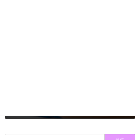
◆エレクトロポレーション導入について◆
2022年4月24日
次の記事
◆ほかっておくと恐ろしいセルライト◆
2022年4月26日
検