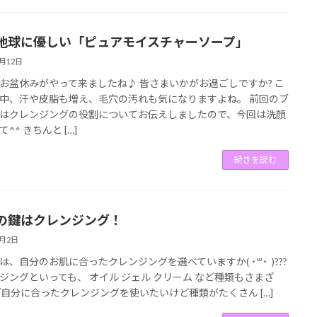
地球に優しい「ピュアモイスチャーソープ」
8月12日
お盆休みがやって来ましたね♪ 皆さまいかがお過ごしですか? こ
中、汗や皮脂も増え、毛穴の汚れも気になりますよね。 前回のブ
はクレンジングの役割についてお伝えしましたので、今回は洗顔
^^ きちんと […]
続きを読む
の鍵はクレンジング！
8月2日
は、自分のお肌に合ったクレンジングを選べていますか( ˙꒳​˙ )???
ジングといっても、 オイル ジェル クリーム など種類もさまざ
『自分に合ったクレンジングを使いたいけど種類がたくさん […]