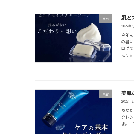
肌と
美容
2022年
今年も
の暑い
ログで
について
美肌
美容
2022年
あなた
クレン
ま。 