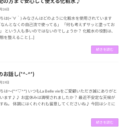
配の方まで安心して使える化粧水♪
8月26日
ちは(=´∀｀) みなさんはどのように化粧水を使用されています
「なんとなくの自己流で使ってる」 「何も考えずサッと塗ってお
」 という人も多いのではないのでしょうか？ 化粧水の役割は、
態を整えること […]
続きを読む
お話し(*^-^*)
8月19日
は～(*^▽^*) いつもLa Belle vieをご愛顧いただき誠にありがと
います♪♪ お盆休みは満喫されましたか？ 最近不安定な天候が
すね。 体調にはくれぐれも留意してくださいね♪ 今回はシミに
続きを読む