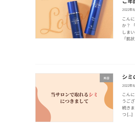
ご年
2022年
こんに
か？ 
しまい
「肌状
シミの
美容
2022年
こんにち
うござ
続きま
つ […]