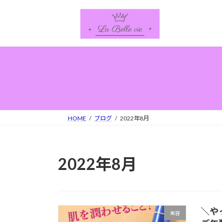
コ
ナ
ン
ビ
テ
ゲ
ン
ー
ツ
シ
へ
ョ
ス
ン
キ
に
ッ
移
プ
動
HOME
ブログ
2022年8月
2022年8月
＼や
美容